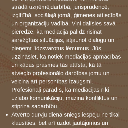
strādā uzņēmējdarbībā, jurisprudencē,
izglītībā, sociālajā jomā, ģimenes attiecībās
un organizāciju vadībā. Viņi dalīsies savā
pieredzē, kā mediācija palīdz risināt
sarežģītas situācijas, atjaunot dialogu un
pieņemt līdzsvarotus lēmumus. Jūs
uzzināsiet, kā notiek mediācijas apmācības
un kādas prasmes tās attīsta, kā tā
atvieglo profesionālo darbības jomu un
veicina arī personības izaugsmi.
Profesionāļi parādīs, kā mediācijas rīki
uzlabo komunikāciju, mazina konfliktus un
stiprina sadarbību.
Atvērto durvju diena sniegs iespēju ne tikai
klausīties, bet arī uzdot jautājumus un