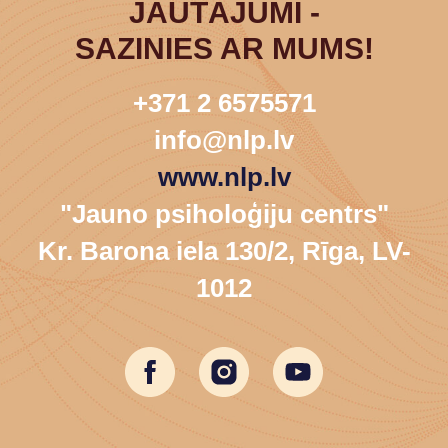
JAUTĀJUMI -
SAZINIES AR MUMS!
+371 2 6575571
info@nlp.lv
www.nlp.lv
"Jauno psiholoģiju centrs"
Kr. Barona iela 130/2, Rīga, LV-
1012