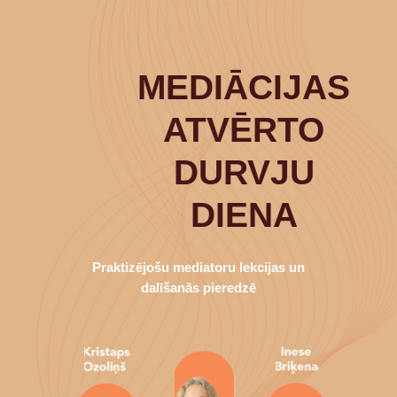
MEDIĀCIJAS
ATVĒRTO
DURVJU
DIENA
Praktizējošu mediatoru lekcijas un
dalīšanās pieredzē