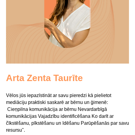
Arta Zenta Taurīte
Vēlos jūs iepazīstināt ar savu pieredzi kā pielietot
mediāciju praktiski saskarē ar bērnu un ģimenē:
Cieņpilna komunikācija ar bērnu Nevardarbīgā
komunikācijas Vajadzību identificēšana Ko darīt ar
čīkstēšanu, pīkstēšanu un īdēšanu Parūpēšanās par savu
resursu".