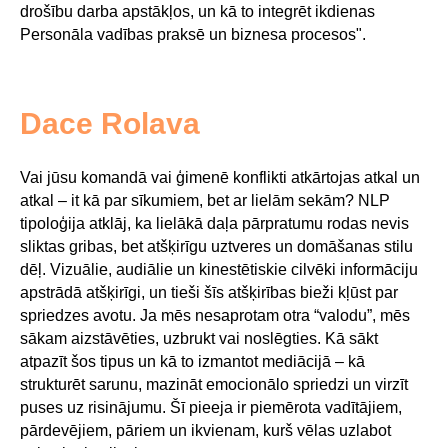
drošību darba apstākļos, un kā to integrēt ikdienas
Personāla vadības praksē un biznesa procesos".
Dace Rolava
Vai jūsu komandā vai ģimenē konflikti atkārtojas atkal un
atkal – it kā par sīkumiem, bet ar lielām sekām? NLP
tipoloģija atklāj, ka lielākā daļa pārpratumu rodas nevis
sliktas gribas, bet atšķirīgu uztveres un domāšanas stilu
dēļ. Vizuālie, audiālie un kinestētiskie cilvēki informāciju
apstrādā atšķirīgi, un tieši šīs atšķirības bieži kļūst par
spriedzes avotu. Ja mēs nesaprotam otra “valodu”, mēs
sākam aizstāvēties, uzbrukt vai noslēgties. Kā sākt
atpazīt šos tipus un kā to izmantot mediācijā – kā
strukturēt sarunu, mazināt emocionālo spriedzi un virzīt
puses uz risinājumu. Šī pieeja ir piemērota vadītājiem,
pārdevējiem, pāriem un ikvienam, kurš vēlas uzlabot