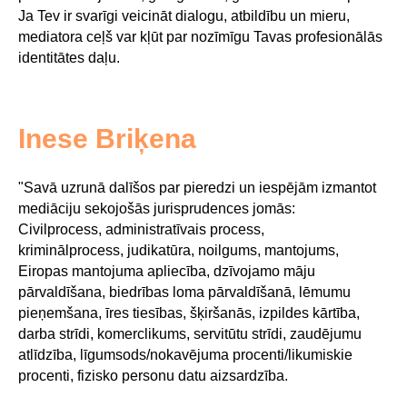
Ja Tev ir svarīgi veicināt dialogu, atbildību un mieru,
mediatora ceļš var kļūt par nozīmīgu Tavas profesionālās
identitātes daļu.
Inese Briķena
"Savā uzrunā dalīšos par pieredzi un iespējām izmantot
mediāciju sekojošās jurisprudences jomās:
Civilprocess, administratīvais process,
kriminālprocess, judikatūra, noilgums, mantojums,
Eiropas mantojuma apliecība, dzīvojamo māju
pārvaldīšana, biedrības loma pārvaldīšanā, lēmumu
pieņemšana, īres tiesības, šķiršanās, izpildes kārtība,
darba strīdi, komerclikums, servitūtu strīdi, zaudējumu
atlīdzība, līgumsods/nokavējuma procenti/likumiskie
procenti, fizisko personu datu aizsardzība.