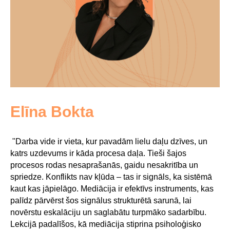
Elīna Bokta
"Darba vide ir vieta, kur pavadām lielu daļu dzīves, un
katrs uzdevums ir kāda procesa daļa. Tieši šajos
procesos rodas nesaprašanās, gaidu nesakritība un
spriedze. Konflikts nav kļūda – tas ir signāls, ka sistēmā
kaut kas jāpielāgo. Mediācija ir efektīvs instruments, kas
palīdz pārvērst šos signālus strukturētā sarunā, lai
novērstu eskalāciju un saglabātu turpmāko sadarbību.
Lekcijā padalīšos, kā mediācija stiprina psiholoģisko