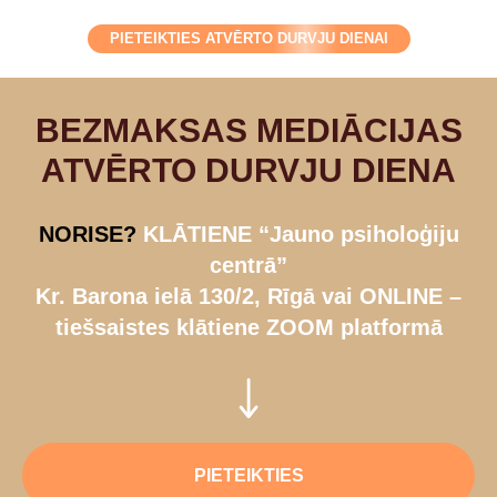
PIETEIKTIES ATVĒRTO DURVJU DIENAI
BEZMAKSAS MEDIĀCIJAS
ATVĒRTO DURVJU DIENA
NORISE?
KLĀTIENE “Jauno psiholoģiju
centrā”
Kr. Barona ielā 130/2, Rīgā vai ONLINE –
tiešsaistes klātiene ZOOM platformā
PIETEIKTIES