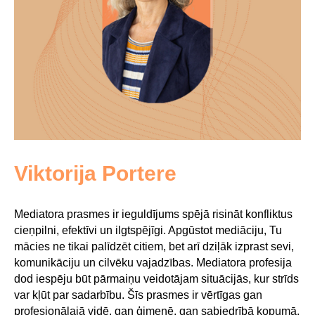
Viktorija Portere
Mediatora prasmes ir ieguldījums spējā risināt konfliktus
cieņpilni, efektīvi un ilgtspējīgi. Apgūstot mediāciju, Tu
mācies ne tikai palīdzēt citiem, bet arī dziļāk izprast sevi,
komunikāciju un cilvēku vajadzības. Mediatora profesija
dod iespēju būt pārmaiņu veidotājam situācijās, kur strīds
var kļūt par sadarbību. Šīs prasmes ir vērtīgas gan
profesionālajā vidē, gan ģimenē, gan sabiedrībā kopumā.