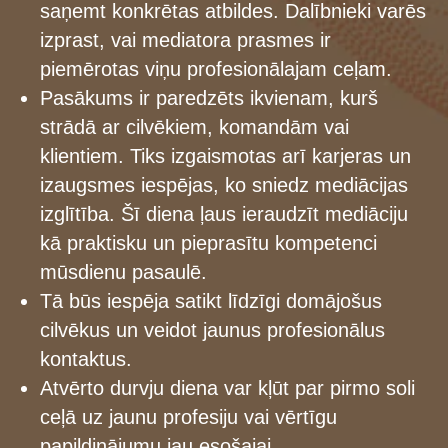
saņemt konkrētas atbildes. Dalībnieki varēs
izprast, vai mediatora prasmes ir
piemērotas viņu profesionālajam ceļam.
Pasākums ir paredzēts ikvienam, kurš
strādā ar cilvēkiem, komandām vai
klientiem. Tiks izgaismotas arī karjeras un
izaugsmes iespējas, ko sniedz mediācijas
izglītība. Šī diena ļaus ieraudzīt mediāciju
kā praktisku un pieprasītu kompetenci
mūsdienu pasaulē.
Tā būs iespēja satikt līdzīgi domājošus
cilvēkus un veidot jaunus profesionālus
kontaktus.
Atvērto durvju diena var kļūt par pirmo soli
ceļā uz jaunu profesiju vai vērtīgu
papildinājumu jau esošajai.